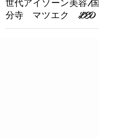
と、海もプールも無敵
の「絶対崩れない」次
世代アイゾーン美容/国
分寺 マツエク LED