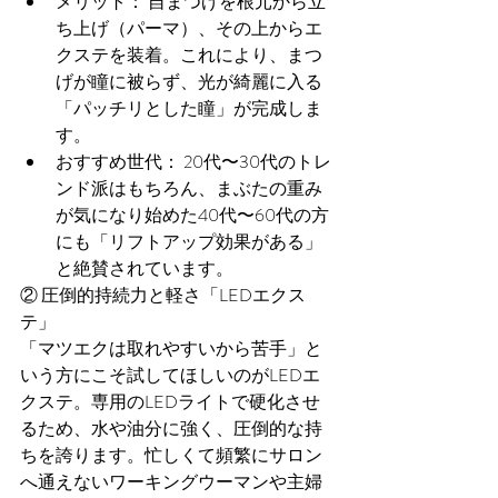
メリット： 自まつげを根元から立
ち上げ（パーマ）、その上からエ
クステを装着。これにより、まつ
げが瞳に被らず、光が綺麗に入る
「パッチリとした瞳」が完成しま
す。
おすすめ世代： 20代〜30代のトレ
ンド派はもちろん、まぶたの重み
が気になり始めた40代〜60代の方
にも「リフトアップ効果がある」
と絶賛されています。
② 圧倒的持続力と軽さ「LEDエクス
テ」
「マツエクは取れやすいから苦手」と
いう方にこそ試してほしいのがLEDエ
クステ。専用のLEDライトで硬化させ
るため、水や油分に強く、圧倒的な持
ちを誇ります。忙しくて頻繁にサロン
へ通えないワーキングウーマンや主婦