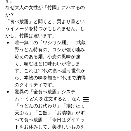
す。
なぜ大人の女性が「竹國」にハマるの
か？
「食べ放題」と聞くと、質より量とい
うイメージを持つかもしれません。し
かし、竹國は違います。
唯一無二の「ワシワシ麺」： 武蔵
野うどん特有の、コシが強く噛み
応えのある麺。小麦の風味が強
く、噛むほどに味わいが増しま
す。これは20代の食べ盛り世代か
ら、本物の味を知る60代まで納得
のクオリティです。
驚異の「全食べ放題」システ
ム： うどんを注文すると、なんと
「うどんのお代わり」「揚げたて
天ぷら」「ご飯」「お漬物」がす
べて食べ放題！「今日はダイエッ
トをお休みして、美味しいものを