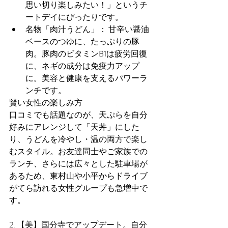
思い切り楽しみたい！」というチ
ートデイにぴったりです。
名物「肉汁うどん」： 甘辛い醤油
ベースのつゆに、たっぷりの豚
肉。豚肉のビタミンB1は疲労回復
に、ネギの成分は免疫力アップ
に。美容と健康を支えるパワーラ
ンチです。
賢い女性の楽しみ方
口コミでも話題なのが、天ぷらを自分
好みにアレンジして「天丼」にした
り、うどんを冷やし・温の両方で楽し
むスタイル。お友達同士やご家族での
ランチ、さらには広々とした駐車場が
あるため、東村山や小平からドライブ
がてら訪れる女性グループも急増中で
す。
2. 【美】国分寺でアップデート。自分